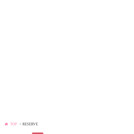
TOP
RESERVE